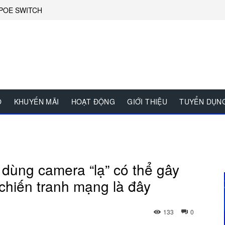
POE SWITCH
O
KHUYẾN MÃI
HOẠT ĐỘNG
GIỚI THIỆU
TUYỂN DỤN
 dùng camera “lạ” có thể gây
 chiến tranh mạng là đây
133
0