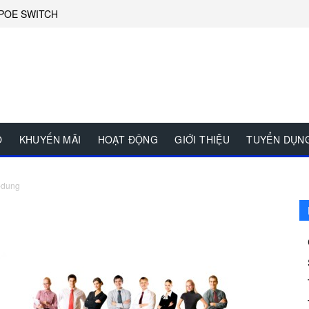
POE SWITCH
O
KHUYẾN MÃI
HOẠT ĐỘNG
GIỚI THIỆU
TUYỂN DỤN
-dung