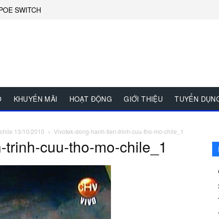
POE SWITCH
O
KHUYẾN MÃI
HOẠT ĐỘNG
GIỚI THIỆU
TUYỂN DỤN
 chile 13/10/2010
Vivotek-dong-hanh-tien-trinh-cuu-tho-mo-chile_1
-trinh-cuu-tho-mo-chile_1