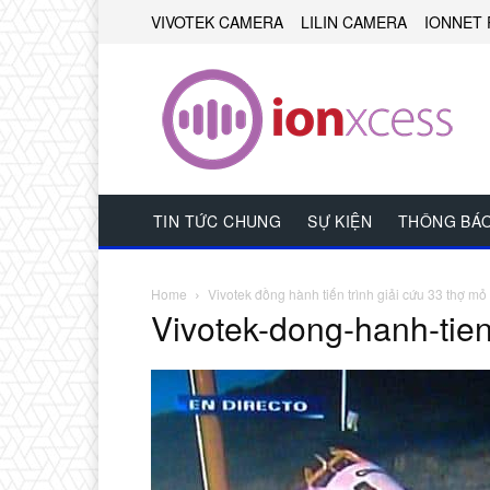
VIVOTEK CAMERA
LILIN CAMERA
IONNET 
TIN TỨC CHUNG
SỰ KIỆN
THÔNG BÁ
Home
Vivotek đồng hành tiến trình giải cứu 33 thợ mỏ
Vivotek-dong-hanh-tien