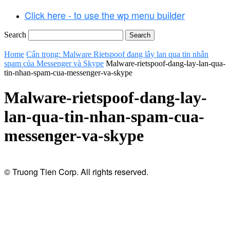
Click here - to use the wp menu builder
Search
Home
Cẩn trọng: Malware Rietspoof đang lây lan qua tin nhắn
spam của Messenger và Skype
Malware-rietspoof-dang-lay-lan-qua-
tin-nhan-spam-cua-messenger-va-skype
Malware-rietspoof-dang-lay-
lan-qua-tin-nhan-spam-cua-
messenger-va-skype
© Truong Tien Corp. All rights reserved.