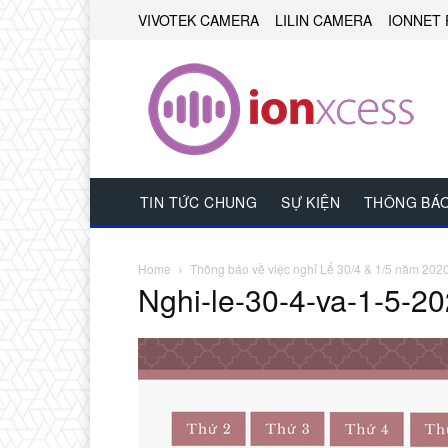
VIVOTEK CAMERA
LILIN CAMERA
IONNET 
TIN TỨC CHUNG
SỰ KIỆN
THÔNG BÁ
Home
Thông báo về việc nghỉ Lể 30/4 & 1/5 năm 202
Nghi-le-30-4-va-1-5-2