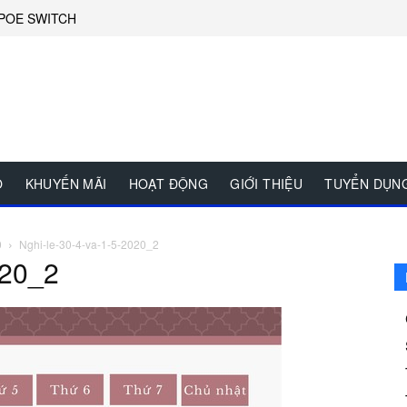
POE SWITCH
O
KHUYẾN MÃI
HOẠT ĐỘNG
GIỚI THIỆU
TUYỂN DỤN
0
Nghi-le-30-4-va-1-5-2020_2
020_2