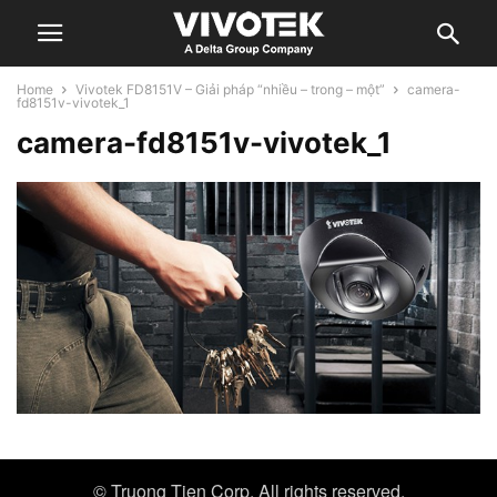
Home
Vivotek FD8151V – Giải pháp “nhiều – trong – một”
camera-
fd8151v-vivotek_1
camera-fd8151v-vivotek_1
© Truong Tien Corp. All rights reserved.